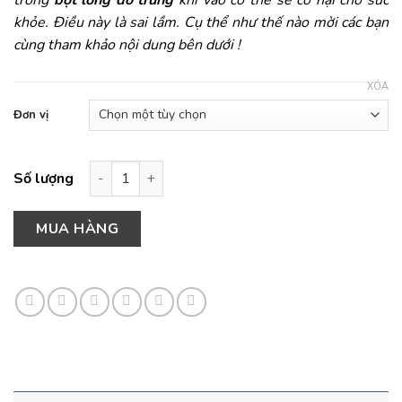
trong
bột lòng đỏ trứng
khi vào cơ thể sẽ có hại cho sức
khỏe. Điều này là sai lầm. Cụ thể như thế nào mời các bạn
cùng tham khảo nội dung bên dưới !
XÓA
Đơn vị
BỘT LÒNG ĐỎ TRỨNG số lượng
MUA HÀNG