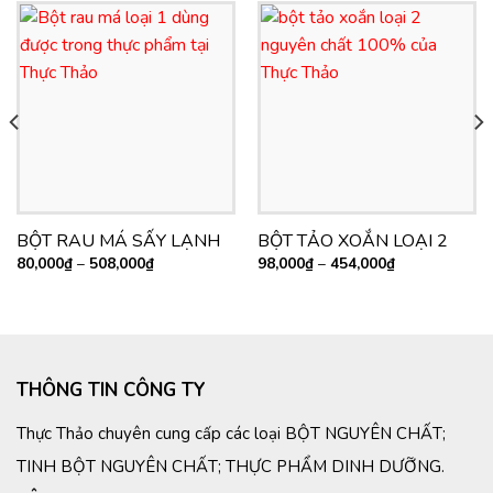
BỘT RAU MÁ SẤY LẠNH
BỘT TẢO XOẮN LOẠI 2
80,000
₫
–
508,000
₫
98,000
₫
–
454,000
₫
THÔNG TIN CÔNG TY
Thực Thảo chuyên cung cấp các loại BỘT NGUYÊN CHẤT;
TINH BỘT NGUYÊN CHẤT; THỰC PHẨM DINH DƯỠNG.