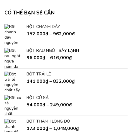
CÓ THỂ BẠN SẼ CẦN
BỘT CHANH DÂY
152,000
₫
–
962,000
₫
BỘT RAU NGÓT SẤY LẠNH
96,000
₫
–
616,000
₫
BỘT TRÁI LÊ
141,000
₫
–
832,000
₫
BỘT CỦ SẢ
54,000
₫
–
249,000
₫
BỘT THANH LONG ĐỎ
173,000
₫
–
1,048,000
₫