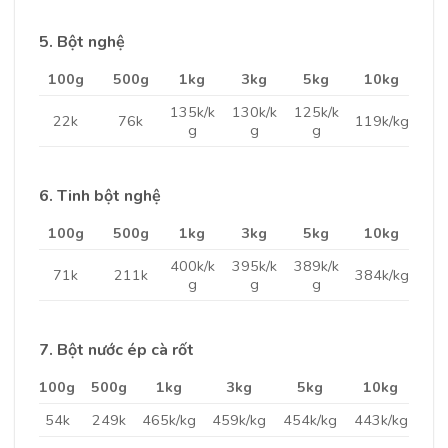
5. Bột nghệ
100g
500g
1kg
3kg
5kg
10kg
135k/k
130k/k
125k/k
22k
76k
119k/kg
g
g
g
6. Tinh bột nghệ
100g
500g
1kg
3kg
5kg
10kg
400k/k
395k/k
389k/k
71k
211k
384k/kg
g
g
g
7. Bột nước ép cà rốt
100g
500g
1kg
3kg
5kg
10kg
54k
249k
465k/kg
459k/kg
454k/kg
443k/kg