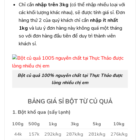
Chỉ cần
nhập trên 3kg
(có thể nhập nhiều loại với
các khối lượng khác nhau), sẽ được tính giá sỉ. Đơn
hàng thứ 2 của quý khách chỉ cần
nhập ít nhất
1kg
và lưu ý đơn hàng này không quá một tháng
so với đơn hàng đầu tiên để duy trì thành viên
khách sỉ.
Bột củ quả 100% nguyên chất tại Thực Thảo được
lòng nhiều chị em
BẢNG GIÁ SỈ BỘT TỪ CỦ QUẢ
1. Bột khổ qua (sấy lạnh)
100g
500g
1kg
3kg
5kg
10kg
44k
157k
292k/kg
287k/kg
281k/kg
276k/kg