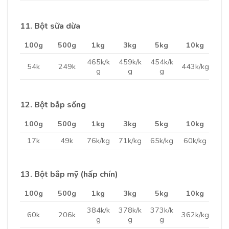
11. Bột sữa dừa
100g
500g
1kg
3kg
5kg
10kg
465k/k
459k/k
454k/k
54k
249k
443k/kg
g
g
g
12. Bột bắp sống
100g
500g
1kg
3kg
5kg
10kg
17k
49k
76k/kg
71k/kg
65k/kg
60k/kg
13. Bột bắp mỹ (hấp chín)
100g
500g
1kg
3kg
5kg
10kg
384k/k
378k/k
373k/k
60k
206k
362k/kg
g
g
g