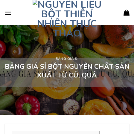
Skip
to
content
BẢNG GIÁ SỈ
BẢNG GIÁ SỈ BỘT NGUYÊN CHẤT SẢN
XUẤT TỪ CỦ, QUẢ