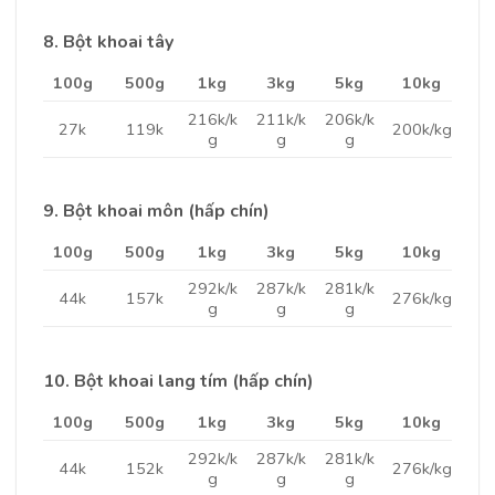
8. Bột khoai tây
100g
500g
1kg
3kg
5kg
10kg
216k/k
211k/k
206k/k
27k
119k
200k/kg
g
g
g
9. Bột khoai môn (hấp chín)
100g
500g
1kg
3kg
5kg
10kg
292k/k
287k/k
281k/k
44k
157k
276k/kg
g
g
g
10. Bột khoai lang tím (hấp chín)
100g
500g
1kg
3kg
5kg
10kg
292k/k
287k/k
281k/k
44k
152k
276k/kg
g
g
g