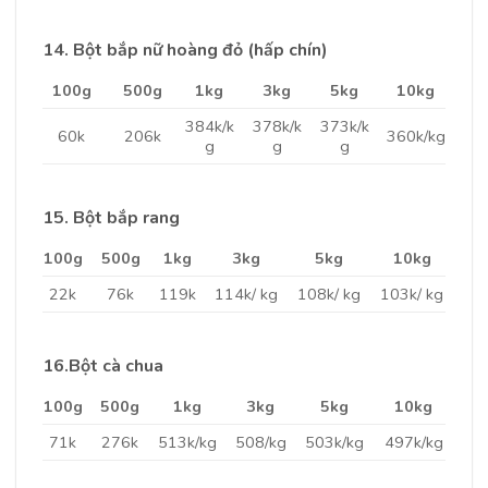
14. Bột bắp nữ hoàng đỏ (hấp chín)
100g
500g
1kg
3kg
5kg
10kg
384k/k
378k/k
373k/k
60k
206k
360k/kg
g
g
g
15. Bột bắp rang
100g
500g
1kg
3kg
5kg
10kg
22k
76k
119k
114k/ kg
108k/ kg
103k/ kg
16.Bột cà chua
100g
500g
1kg
3kg
5kg
10kg
71k
276k
513k/kg
508/kg
503k/kg
497k/kg