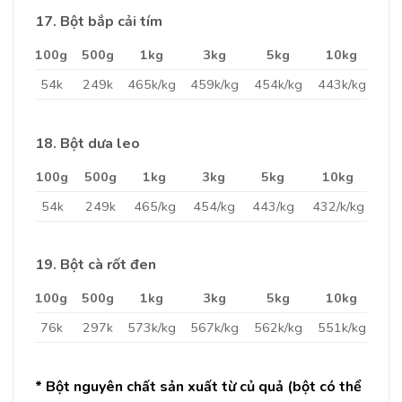
17. Bột bắp cải tím
100g
500g
1kg
3kg
5kg
10kg
54k
249k
465k/kg
459k/kg
454k/kg
443k/kg
18. Bột dưa leo
100g
500g
1kg
3kg
5kg
10kg
54k
249k
465/kg
454/kg
443/kg
432/k/kg
19. Bột cà rốt đen
100g
500g
1kg
3kg
5kg
10kg
76k
297k
573k/kg
567k/kg
562k/kg
551k/kg
* Bột nguyên chất sản xuất từ củ quả (bột có thể