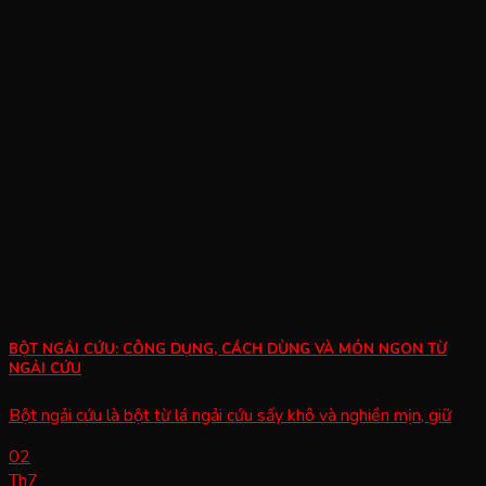
BỘT NGẢI CỨU: CÔNG DỤNG, CÁCH DÙNG VÀ MÓN NGON TỪ
NGẢI CỨU
Bột ngải cứu là bột từ lá ngải cứu sấy khô và nghiền mịn, giữ
02
Th7