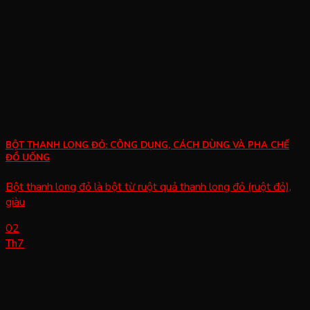
BỘT THANH LONG ĐỎ: CÔNG DỤNG, CÁCH DÙNG VÀ PHA CHẾ
ĐỒ UỐNG
Bột thanh long đỏ là bột từ ruột quả thanh long đỏ (ruột đỏ),
giàu
02
Th7