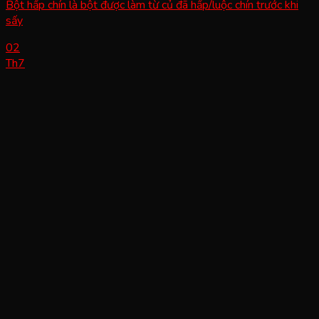
Bột hấp chín là bột được làm từ củ đã hấp/luộc chín trước khi
sấy
02
Th7