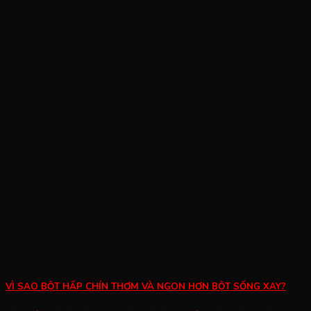
VÌ SAO BỘT HẤP CHÍN THƠM VÀ NGON HƠN BỘT SỐNG XAY?