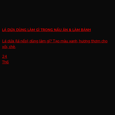
LÁ DỨA DÙNG LÀM GÌ TRONG NẤU ĂN & LÀM BÁNH
Lá dứa (lá nếp) dùng làm gì? Tạo màu xanh, hương thơm cho
xôi, chè,
24
Th6