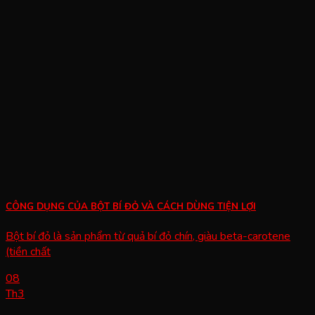
CÔNG DỤNG CỦA BỘT BÍ ĐỎ VÀ CÁCH DÙNG TIỆN LỢI
Bột bí đỏ là sản phẩm từ quả bí đỏ chín, giàu beta-carotene
(tiền chất
08
Th3