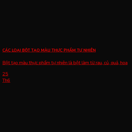
CÁC LOẠI BỘT TẠO MÀU THỰC PHẨM TỰ NHIÊN
Bột tạo màu thực phẩm tự nhiên là bột làm từ rau, củ, quả, hoa
25
Th6