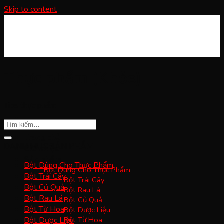
Skip to content
Thực phẩm (Khỏe)
Tips thực phẩm
Trang chủ
DANH MỤC SẢN PHẨM
Giới thiệu
Sản phẩm
Bột Dùng Cho Thực Phẩm
Bột Dùng Cho Thực Phẩm
Bột Trái Cây
Bột Trái Cây
Bột Củ Quả
Bột Rau Lá
Bột Rau Lá
Bột Củ Quả
Bột Từ Hoa
Bột Dược Liệu
Bột Dược Liệu
Bột Từ Hoa