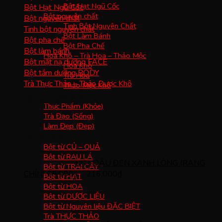
Bột Hạt Ngũ Cốc
Bột Hạt Ngũ Cốc
Bột nguyên chất
Bột nguyên chất
Tinh Bột Nguyên Chất
Tinh bột nguyên chất
Bột Làm Bánh
Bột pha chế
Bột Pha Chế
Bột làm bánh
Hoa Khô – Trà Hoa – Thảo Mộc
Bột mặt nạ dưỡng FACE
Hoa Khô
Bột tắm dưỡng BODY
Trà Hoa
Trà Thực Thảo – Thảo Dược Khô
Thảo Mộc Khô
Sống | Khỏe | Đẹp
CÓ THỂ BẠN SẼ CẦN
Thực Phẩm (Khỏe)
Trà Đạo (Sống)
Làm Đẹp (Đẹp)
Bảng Giá sỉ
Bột từ CỦ – QUẢ
Bột từ RAU LÁ
BỘT ĐẬU ĐEN XANH LÒNG (RANG
Bột từ TRÁI CÂY
CHÍN)
65,000
₫
–
216,000
₫
Bột từ HẠT
Bột từ HOA
Bột từ DƯỢC LIỆU
Bột từ Nguyên liệu ĐẶC BIỆT
Trà THỰC THẢO