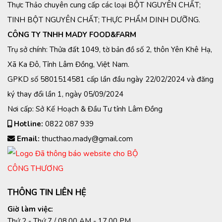
Thực Thảo chuyên cung cấp các loại BỘT NGUYÊN CHẤT;
TINH BỘT NGUYÊN CHẤT; THỰC PHẨM DINH DƯỠNG.
CÔNG TY TNHH MADY FOOD&FARM
Trụ sở chính: Thửa đất 1049, tờ bản đồ số 2, thôn Yên Khê Hạ,
Xã Ka Đô, Tỉnh Lâm Đồng, Việt Nam.
GPKD số 5801514581 cấp lần đầu ngày 22/02/2024 và đăng
ký thay đổi lần 1, ngày 05/09/2024
Nơi cấp: Sở Kế Hoạch & Đầu Tư tỉnh Lâm Đồng
Hotline:
0822 087 939
Email:
thucthao.mady@gmail.com
THÔNG TIN LIÊN HỆ
Giờ làm việc:
Thứ 2 - Thứ 7 / 08.00 AM - 17.00 PM