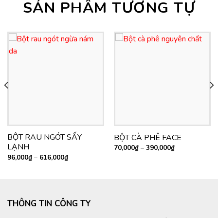
SẢN PHẨM TƯƠNG TỰ
BỘT RAU NGÓT SẤY
BỘT CÀ PHÊ FACE
LẠNH
70,000
₫
–
390,000
₫
96,000
₫
–
616,000
₫
THÔNG TIN CÔNG TY