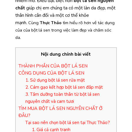
nhiễm mỡ. Điều đặc biệt hơn
bột lá sen nguyên
chất
giúp chị em chúng ta có một làn da đẹp, một
thân hình cân đối và một cơ thể khỏe
mạnh.
Cùng
Thực Thảo
tìm hiểu rõ hơn về tác dụng
của của bột lá sen trong việc làm đẹp và chăm sóc
da.
Nội dung chính bài viết
THÀNH PHẦN CỦA BỘT LÁ SEN
CÔNG DỤNG CỦA BỘT LÁ SEN
1. Sử dụng bột lá sen rửa mặt
2. Cám gạo kết hợp bột lá sen đắp mặt
3. Tắm dưỡng toàn thân từ bột lá sen
nguyên chất và cam tươi
TÌM MUA BỘT LÁ SEN NGUYÊN CHẤT Ở
ĐÂU?
Tại sao nên chọn bột lá sen tại Thực Thảo?
1. Giá cả cạnh tranh