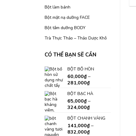
Bột làm bánh
Bột mặt nạ dưỡng FACE
Bột tắm dưỡng BODY
Trà Thực Thảo – Thảo Dược Khô
CÓ THỂ BẠN SẼ CẦN
BỘT BỒ HÒN
60,000
₫
–
281,000
₫
BỘT BẠC HÀ
65,000
₫
–
324,000
₫
BỘT CHANH VÀNG
141,000
₫
–
832,000
₫