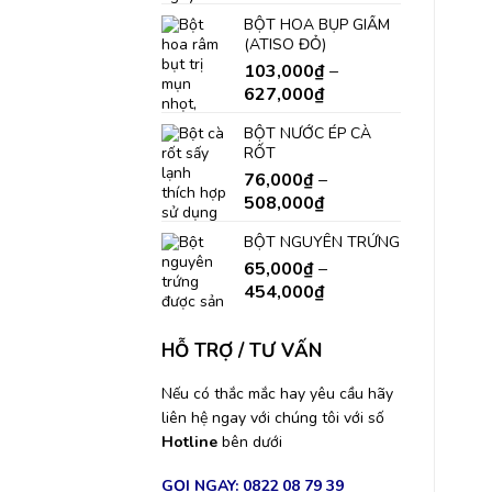
BỘT HOA BỤP GIẤM
(ATISO ĐỎ)
103,000
₫
–
627,000
₫
BỘT NƯỚC ÉP CÀ
RỐT
76,000
₫
–
508,000
₫
BỘT NGUYÊN TRỨNG
65,000
₫
–
454,000
₫
HỖ TRỢ / TƯ VẤN
Nếu có thắc mắc hay yêu cầu hãy
liên hệ ngay với chúng tôi với số
Hotline
bên dưới
GỌI NGAY: 0822 08 79 39